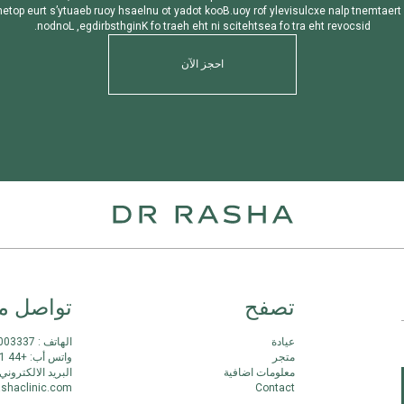
n
e
t
o
p
e
u
r
t
s
’
y
t
u
a
e
b
r
u
o
y
h
s
a
e
l
n
u
o
t
y
a
d
o
t
k
o
o
B
.
u
o
y
r
o
f
y
l
e
v
i
s
u
l
c
x
e
n
a
l
p
t
n
e
m
t
a
e
r
t
.
n
o
d
n
o
L
,
e
g
d
i
r
b
s
t
h
g
i
n
K
f
o
t
r
a
e
h
e
h
t
n
i
s
c
i
t
e
h
t
s
e
a
f
o
t
r
a
e
h
t
r
e
v
o
c
s
i
d
احجز الآن
تصفح
تواصل مع
عيادة
الهاتف : 2003337 4410
متجر
واتس أب: +44 7511 107511
معلومات اضافية
البريد الالكتروني:
ashaclinic.com
Contact