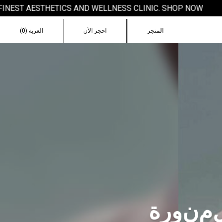
ST AESTHETICS AND WELLNESS CLINIC. SHOP NOW!
المتجر
احجز الآن
العربة (0)
م
ن
و
ر
ة