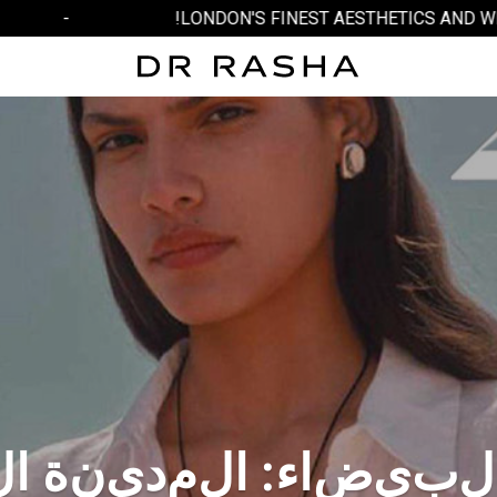
-
LONDON'S FINEST AESTHETICS AND WELLN
ل
ب
ي
ض
ا
ء
:
ا
ل
م
د
ي
ن
ة
ا
ل