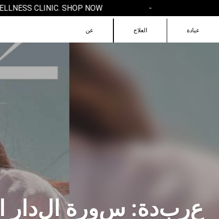
ESS CLINIC. SHOP NOW!
-
عيادة
العلاج
عن
ع
ر
ب
د
ة
:
س
و
ر
ة
ا
ل
د
ا
ر
ا