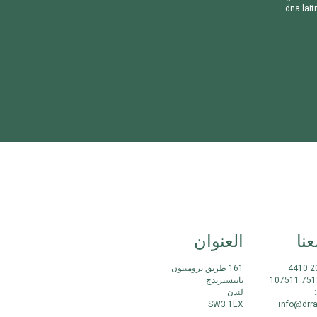
d
n
a
l
a
i
t
نا
العنوان
161 طريق برومبتون
نايتسبريدج
لندن
SW3 1EX
info@drr