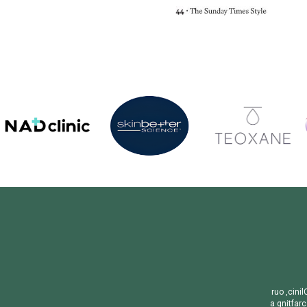
r
u
o
,
c
i
n
i
l
a
g
n
i
t
f
a
r
c