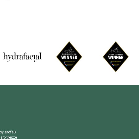
o
y
e
r
o
f
e
B
c
a
r
p
t
r
e
p
x
e