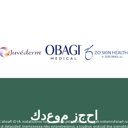
ا
ح
ج
ز
م
و
ع
د
ك
C
a
h
s
a
R
r
D
t
A
.
n
o
i
t
a
t
l
u
s
n
o
c
r
u
o
y
–
s
t
i
a
w
a
p
e
t
s
l
a
i
c
u
r
c
a
,
s
n
i
g
e
b
n
o
i
t
a
m
r
o
f
s
n
a
r
t
r
u
o
t
d
e
t
a
c
i
d
e
d
,
t
n
e
m
s
s
e
s
s
a
n
i
k
s
e
v
i
s
n
e
h
e
r
p
m
o
c
a
t
c
u
d
n
o
c
s
r
o
t
c
o
d
d
n
a
s
r
e
n
o
i
t
i
t