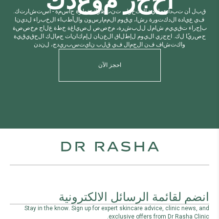
ق
ب
ل
أ
ن
ت
ب
د
أ
ع
م
ل
ي
ة
ا
ل
ت
ح
و
ل
،
ت
ن
ت
ظ
ر
ك
خ
ط
و
ة
ح
ا
س
م
ة
-
ا
س
ت
ش
ا
ر
ت
ك
.
ف
ي
ع
ي
ا
د
ة
ا
ل
د
ك
ت
و
ر
ة
ر
ش
ا
،
ي
ق
و
م
ا
ل
م
م
ا
ر
س
و
ن
و
ا
ل
أ
ط
ب
ا
ء
ا
ل
خ
ب
ر
ا
ء
ل
د
ي
ن
ا
ب
إ
ج
ر
ا
ء
ت
ق
ي
ي
م
ش
ا
م
ل
ل
ل
ب
ش
ر
ة
،
م
خ
ص
ص
ل
ص
ي
ا
غ
ة
خ
ط
ة
ع
ل
ا
ج
م
خ
ص
ص
ة
ح
ص
ر
ي
ا
ل
ك
.
ا
ح
ج
ز
ي
ا
ل
ي
و
م
ل
إ
ط
ل
ا
ق
ا
ل
ع
ن
ا
ن
ل
إ
م
ك
ا
ن
ا
ت
ج
م
ا
ل
ك
ا
ل
ح
ق
ي
ق
ي
ة
و
ا
ك
ت
ش
ا
ف
ف
ن
ا
ل
ج
م
ا
ل
ف
ي
ق
ل
ب
ن
ا
ي
ت
س
ب
ر
ي
د
ج
،
ل
ن
د
ن
احجز الآن
انضم لقائمة الرسائل الالكترونية
Stay in the know. Sign up for expert skincare advice, clinic news, and
exclusive offers from Dr Rasha Clinic.