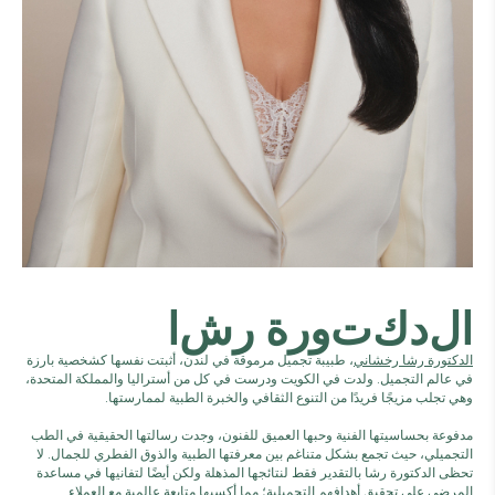
ا
ل
د
ك
ت
و
ر
ة
ر
ش
ا
الدكتورة رشا رخشاني
، طبيبة تجميل مرموقة في لندن، أثبتت نفسها كشخصية بارزة
في عالم التجميل. ولدت في الكويت ودرست في كل من أستراليا والمملكة المتحدة،
وهي تجلب مزيجًا فريدًا من التنوع الثقافي والخبرة الطبية لممارستها.
مدفوعة بحساسيتها الفنية وحبها العميق للفنون، وجدت رسالتها الحقيقية في الطب
التجميلي، حيث تجمع بشكل متناغم بين معرفتها الطبية والذوق الفطري للجمال. لا
تحظى الدكتورة رشا بالتقدير فقط لنتائجها المذهلة ولكن أيضًا لتفانيها في مساعدة
المرضى على تحقيق أهدافهم التجميلية؛ مما أكسبها متابعة عالمية مع العملاء