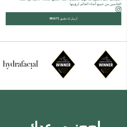
القادمين من جميع أنحاء العالم لرؤيتها.
أرسل لنا تطبيق WHATS
ا
ح
ج
ز
م
و
ع
د
ك