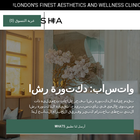
LONDON'S FINEST AESTHETICS AND WELLNESS CLINIC.
عربة التسوق (
0
)
و
ا
ت
س
ا
ب
:
د
ك
ت
و
ر
ة
ر
ش
ا
ت
ق
د
م
ع
ي
ا
د
ة
ا
ل
د
ك
ت
و
ر
ة
ر
ش
ا
ب
ف
خ
ر
ع
ل
ا
ج
ا
ت
ت
ج
م
ي
ل
ي
ة
ذ
ا
ت
م
س
ت
و
ى
ع
ا
ل
م
ي
ف
ي
ن
ا
ي
ت
س
ب
ر
ي
د
ج
،
ب
ق
ي
ا
د
ة
ا
ل
د
ك
ت
و
ر
ة
ر
ش
ا
ا
ل
ت
ي
ت
ح
ظ
ى
ب
ا
ح
ت
ر
ا
م
ك
ب
ي
ر
و
ف
ر
ي
ق
ا
ل
خ
ب
ر
ا
ء
ا
ل
ت
ا
ب
ع
ل
ه
ا
.
أرسل لنا تطبيق WHATS