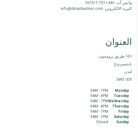
واتس أب: +44 7511 107511
البريد الالكتروني: info@drrashaclinic.com
العنوان
161 طريق برومبتون
نايتسبريدج
لندن
SW3 1EX
9AM - 7PM
Monday
9AM - 8PM
Tuesday
9AM - 7PM
Wednesday
9AM - 8PM
Thursday
9AM - 7PM
Friday
9AM - 7PM
Saturday
Closed
Sunday