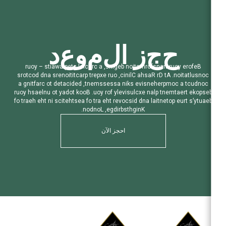
ح
ج
ز
ا
ل
م
و
ع
د
r
u
o
y
–
s
t
i
a
w
a
p
e
t
s
l
a
i
c
u
r
c
a
,
s
n
i
g
e
b
n
o
i
t
a
m
r
o
f
s
n
a
r
t
r
u
o
y
e
r
o
f
e
B
s
r
o
t
c
o
d
d
n
a
s
r
e
n
o
i
t
i
t
c
a
r
p
t
r
e
p
x
e
r
u
o
,
c
i
n
i
l
C
a
h
s
a
R
r
D
t
A
.
n
o
i
t
a
t
l
u
s
n
o
c
a
g
n
i
t
f
a
r
c
o
t
d
e
t
a
c
i
d
e
d
,
t
n
e
m
s
s
e
s
s
a
n
i
k
s
e
v
i
s
n
e
h
e
r
p
m
o
c
a
t
c
u
d
n
o
c
r
u
o
y
h
s
a
e
l
n
u
o
t
y
a
d
o
t
k
o
o
B
.
u
o
y
r
o
f
y
l
e
v
i
s
u
l
c
x
e
n
a
l
p
t
n
e
m
t
a
e
r
t
e
k
o
p
s
e
b
f
o
t
r
a
e
h
e
h
t
n
i
s
c
i
t
e
h
t
s
e
a
f
o
t
r
a
e
h
t
r
e
v
o
c
s
i
d
d
n
a
l
a
i
t
n
e
t
o
p
e
u
r
t
s
’
y
t
u
a
e
b
.
n
o
d
n
o
L
,
e
g
d
i
r
b
s
t
h
g
i
n
K
احجز الآن