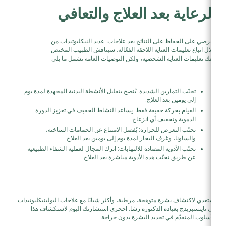
الرعاية بعد العلاج والتعافي
احرصي على الحفاظ على النتائج بعد علاجات عديد النيكليوتيدات من
خلال اتباع تعليمات العناية اللاحقة الفعّالة. سيناقش الطبيب المختص
معك تعليمات العناية الشخصية، ولكن التوصيات العامة تشمل ما يلي
تجنّب التمارين الشديدة: يُنصح بتقليل الأنشطة البدنية المجهدة لمدة يوم
إلى يومين بعد العلاج.
القيام بحركة خفيفة فقط: يساعد النشاط الخفيف في تعزيز الدورة
الدموية وتخفيف أي انزعاج.
تجنّب التعرض للحرارة: يُفضل الامتناع عن الحمامات الساخنة،
والساونا، وغرف البخار لمدة يوم إلى يومين بعد العلاج.
تجنّب الأدوية المضادة للالتهابات: اترك المجال لعملية الشفاء الطبيعية
عن طريق تجنّب هذه الأدوية مباشرة بعد العلاج.
استعدي لاكتشاف بشرة متوهجة، مرطبة، وأكثر شبابًا مع علاجات البولينيكليوتيدات
في نايتسبريدج بعيادة الدكتورة رشا. احجزي استشارتك اليوم لاستكشاف هذا
الأسلوب المتقدّم في تجديد البشرة بدون جراحة.