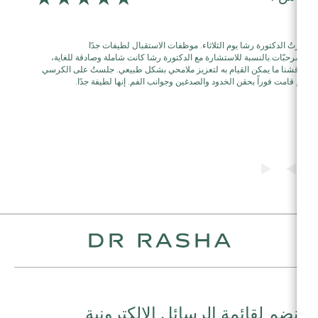
الدكتورة س
زرتُ الدكتورة رشا يوم الثلاثاء. موظفات الاستقبال لطيفات جدًا
لمناطق ال
ومرحبّات.بالنسبة للاستشارة مع الدكتورة رشا كانت شاملة وصادقة للغاية،
حقن التجاع
ناقشنا ما يمكن القيام به لتعزيز ملامحي بشكل طبيعي. جلستُ على الكرسي
مخصصاً است
ثم قامت فوراً بحقن الخدود والصدغين وجوانب الفم. إنها لطيفة جدًا.
وأحسنتم.
انضم لقائمة الرسائل الالكترونية