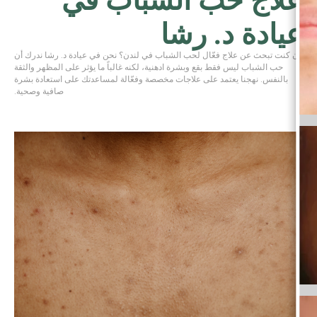
عيادة د. رشا
إن كنت تبحث عن علاج فعّال لحب الشباب في لندن؟ نحن في عيادة د. رشا ندرك أن
حب الشباب ليس فقط بقع وبشرة ادهنية، لكنه غالباً ما يؤثر على المظهر والثقة
بالنفس. نهجنا يعتمد على علاجات مخصصة وفعّالة لمساعدتك على استعادة بشرة
صافية وصحية.