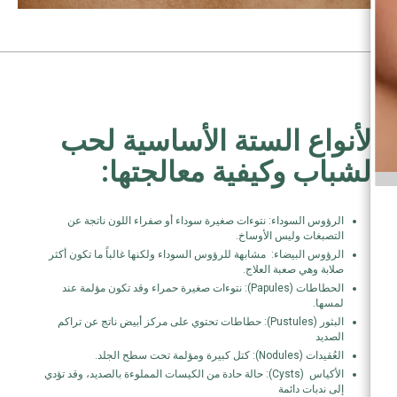
الأنواع الستة الأساسية لحب
الشباب وكيفية معالجتها:
الرؤوس السوداء: نتوءات صغيرة سوداء أو صفراء اللون ناتجة عن
التصبغات وليس الأوساخ.
الرؤوس البيضاء: مشابهة للرؤوس السوداء ولكنها غالباً ما تكون أكثر
صلابة وهي صعبة العلاج.
الحطاطات (Papules): نتوءات صغيرة حمراء وقد تكون مؤلمة عند
لمسها.
البثور (Pustules): حطاطات تحتوي على مركز أبيض ناتج عن تراكم
الصديد
العُقيدات (Nodules): كتل كبيرة ومؤلمة تحت سطح الجلد.
الأكياس (Cysts): حالة حادة من الكيسات المملوءة بالصديد، وقد تؤدي
إلى ندبات دائمة