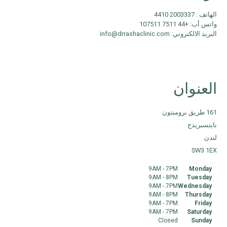
الهاتف : 2003337 4410
واتس أب: +44 7511 107511
البريد الالكتروني: info@drrashaclinic.com
العنوان
161 طريق برومبتون
نايتسبريدج
لندن
SW3 1EX
9AM - 7PM
Monday
9AM - 8PM
Tuesday
9AM - 7PM
Wednesday
9AM - 8PM
Thursday
9AM - 7PM
Friday
9AM - 7PM
Saturday
Closed
Sunday