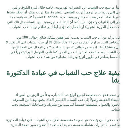
غالباً ما ينتج حب الشباب عن التغيرات الهرمونية، خاصة خلال فترة البلوغ، والتي
تؤدي إلى زيادة إنتاج الزهم (الزيت الطبيعي للبشرة). هذا الزيت يمكن أن يحفّز نشاط
بكتيريا الجلد المعروفة باسم البروبيونية العدية P. acnes لتصبح أكثر عدوانية، مما
يؤدي إلى الالتهاب وتكوّن القيح. كما أن التقلبات الهرمونية لدى النساء، مثل تلك التي
تحدث خلال الدورة الشهرية أو الحمل، قد تؤدي أيضًا إلى تفاقم نوبات حب الشباب.
على الرغم من أن حب الشباب يصيب المراهقين بشكل شائع (حوالي 80٪ من
الأشخاص الذين تتراوح أعمارهم بين 11 و30 عامًا)، إلا أن حب الشباب لدى البالغين لا
يزال منتشرًا أيضًا. إذ يستمر حوالي 5٪ من النساء و1٪ من الرجال في المعاناة من
حب الشباب بعد منتصف العشرينات من العمر. كما تلعب العوامل الوراثية دوراً في
ذلك، مما يساهم في ظهور أنواع ودرجات متفاوتة من شدة حب الشباب.
كيفية علاج حب الشباب في عيادة الدكتورة
رشا
نحن نقدم علاجات مخصصة لجميع أنواع حب الشباب، بدءاً من الرؤوس السوداء
والبيضاء الخفيفة وصولاً إلى حب الشباب الكيسي الحاد. يجمع نهجنا بين المعرفة
والخبرة والحلول المصممة خصيصاً لتناسب نوع بشرتك واحتياجاتك المتعلقة بحب
الشباب.
إذا كنت في لندن وتبحث عن نصيحة متخصصة لعلاج حب الشباب، فإن عيادة الدكتورة
رشا تقدم لك خيارات شاملة مصممة خصيصًا لاستعادة الثقة وتحسين صحة البشرة.