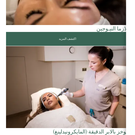
بلازما النيـوجين
اكتشف المزيد
الوخز بالابر الدقيقة (المايكرونيدلينغ)