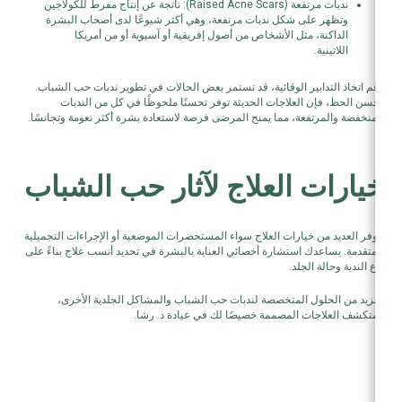
ندبات مرتفعة (Raised Acne Scars): ناتجة عن إنتاج مفرط للكولاجين
وتظهر على شكل ندبات مرتفعة، وهي أكثر شيوعًا لدى أصحاب البشرة
الداكنة، مثل الأشخاص من أصول إفريقية أو آسيوية أو من أمريكا
اللاتينية.
رغم اتخاذ التدابير الوقائية، قد تستمر بعض الحالات في تطوير ندبات حب الشباب.
لحسن الحظ، فإن العلاجات الحديثة توفر تحسنًا ملحوظًا في كل من الندبات
المنخفضة والمرتفعة، مما يمنح المرضى فرصة لاستعادة بشرة أكثر نعومة وتجانسًا.
خيارات العلاج لآثار حب الشباب
تتوفر العديد من خيارات العلاج سواء المستحضرات الموضعية أو الإجراءات التجميلية
المتقدمة. يساعدك استشارة أخصائي العناية بالبشرة في تحديد أنسب علاج بناءً على
نوع الندبة وحالة الجلد.
لمزيد من الحلول المتخصصة لندبات حب الشباب والمشاكل الجلدية الأخرى،
استكشف العلاجات المصممة خصيصًا لك في عيادة د. رشا.