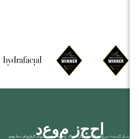
ا
ح
ج
ز
م
و
ع
د
ق
ب
ل
ا
ل
ب
د
ء
ب
ر
ح
ل
ة
ا
ل
ت
ج
م
ي
ل
،
ه
ن
ا
ك
خ
ط
و
ة
م
ه
م
ة
ع
ل
ي
ك
ا
ل
ق
ي
ا
م
ب
ه
ا
و
ه
ي