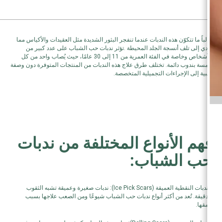
غالباً ما تتكوّن هذه الندبات عندما تنفجر البثور الشديدة مثل العقيدات والأكياس مما
يؤدي إلى تلف أنسجة الجلد المحيطة .تؤثر ندبات حب الشباب على عدد كبير من
الأشخاص وخاصة في الفئة العمرية من 11 إلى 30 عامًا، حيث يُصاب واحد من كل
خمسة بندوب دائمة. تختلف طرق علاج هذه الندبات من المنتجات المتوفرة دون وصفة
طبية إلى الإجراءات التجميلية المتخصصة.
فهم الأنواع المختلفة من ندبات
حب الشباب:
الندبات النقطية العميقة (Ice Pick Scars): ندبات صغيرة وعميقة تشبه الثقوب
الدقيقة. تُعد من أكثر أنواع ندبات حب الشباب شيوعًا ومن الصعب علاجها بسبب
عمقها.