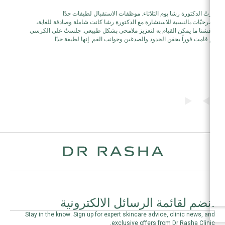
الدكتورة س
زرتُ الدكتورة رشا يوم الثلاثاء. موظفات الاستقبال لطيفات جدًا
لمناطق ال
ومرحبّات.بالنسبة للاستشارة مع الدكتورة رشا كانت شاملة وصادقة للغاية،
حقن التجاع
ناقشنا ما يمكن القيام به لتعزيز ملامحي بشكل طبيعي. جلستُ على الكرسي
مخصصاً است
ثم قامت فوراً بحقن الخدود والصدغين وجوانب الفم. إنها لطيفة جدًا.
وأحسنتم.
انضم لقائمة الرسائل الالكترونية
Stay in the know. Sign up for expert skincare advice, clinic news, and
exclusive offers from Dr Rasha Clinic.