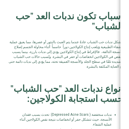
أسباب تكون ندبات العد "حب
الشباب"
تتشكل ندبات حب الشباب عادةً عندما يتم العبث بالبثور أو عصرها، مما يعيق عملية
الشفاء الطبيعية.ؤيلعب إنتاج الكولاجين دوراً حاسماً أثناء محاولة الجسم إصلاح
الأنسجة التالفة، فالإفراط في إنتاج الكولاجين يؤدي إلى ندبات بارزة، بينما يسبب
النقص في الكولاجين انخفاضات أو حفر في البشرة. وتُسبب حالات حب الشباب
الشديدة تلفًا في سطح الجلد والأنسجة العميقة تحته، مما يؤدي إلى ندبات دائمة حتى
مع العناية المكثفة بالبشرة.
أنواع ندبات العد "حب الشباب"
حسب استجابة الكولاجين:
ندبات منخفضة ( Depressed Acne Scars): تحدث بسبب فقدان
الأنسجة، حيث تتشكل حفر أو انخفاضات نتيجة نقص الكولاجين أثناء
عملية الشفاء.