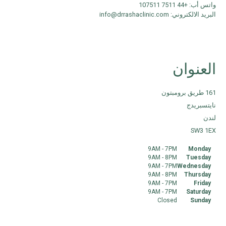
واتس أب: +44 7511 107511
البريد الالكتروني: info@drrashaclinic.com
العنوان
161 طريق برومبتون
نايتسبريدج
لندن
SW3 1EX
9AM - 7PM
Monday
9AM - 8PM
Tuesday
9AM - 7PM
Wednesday
9AM - 8PM
Thursday
9AM - 7PM
Friday
9AM - 7PM
Saturday
Closed
Sunday