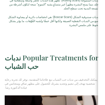
الندبات المتموجة (Rolling Scars): تظهر هذه الندبات كحفر واسعة وسطحية في
الجلد، مما يمنح البشرة مظهراً غير متساوٍ يشبه "التموج" نتيجة لتكوّن أشرطة من
الأنسجة الندبية تحت سطح الجلد.
الندبات صندوقية الشكل (Boxcar Scars): هي انخفاضات دائرية أو بيضاوية الشكل
أوسع من الندبات النقطية العميقة ولكنها أقل عمقًا وتُشبه الفُوَّهات، ما يؤثر بشكل
ملحوظ على ملمس البشرة.
Popular Treatments for ندبات
حب الشباب
يمكنك التخدفيف من ندبات حب الشباب مع علاجاتنا المتقدمة، نوفر لك تجربة رعاية
شخصية تهدف إلى تنعيم وتجديد بشرتك للحصول على مظهر صافٍ ومتجانس في
عيادة الدكتورة رشا.